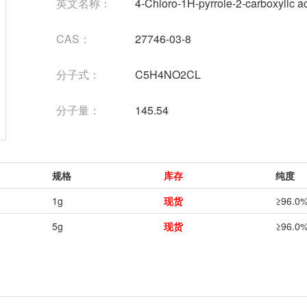
英文名称：
4-Chloro-1H-pyrrole-2-carboxylic a
CAS：
27746-03-8
分子式：
C5H4NO2CL
分子量：
145.54
规格
库存
纯度
1g
现货
≥96.0
5g
现货
≥96.0