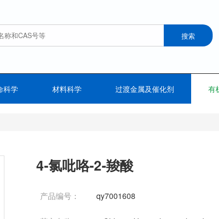
命科学
材料科学
过渡金属及催化剂
有
4-氯吡咯-2-羧酸
产品编号：
qy7001608