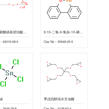
月桂醇聚醚磺基琥珀酸酯二钠
9,10-二氢-9-氧杂-10-磷杂菲-10-氧化物
：42016-08-0
Cas No：35948-25-5
锡
季戊四醇缩水甘油醚
：7646-78-8
Cas No：3126-63-4