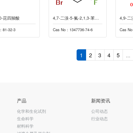
,10-芘四羧酸
4,7-二溴-5-氟-2,1,3-苯并噻二唑
：81-32-3
Cas No：1347736-74-6
Cas No
1
2
3
4
5
...
产品
新闻资讯
化学和生化试剂
公司动态
生命科学
行业动态
材料科学