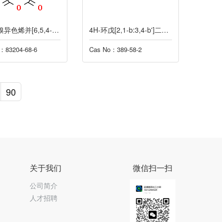
4,9-二溴异色烯并[6,5,4-DEF]异色烯-1,3,6,8-四酮
4H-环戊[2,1-b:3,4-b']二噻吩
：83204-68-6
Cas No：389-58-2
90
关于我们
微信扫一扫
公司简介
人才招聘